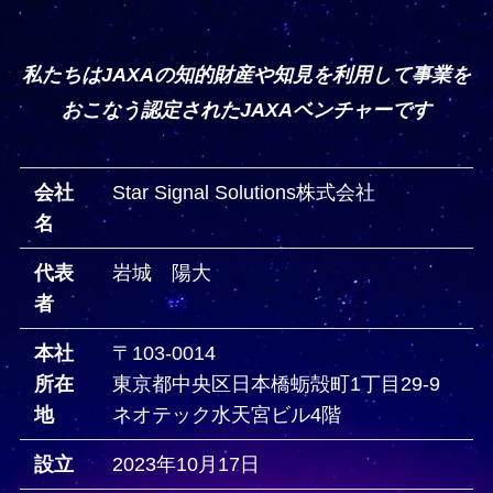
私たちはJAXAの知的財産や知見を利用して事業を
おこなう認定されたJAXAベンチャーです
会社
Star Signal Solutions株式会社
名
代表
岩城 陽大
者
本社
〒103-0014
所在
東京都中央区日本橋蛎殻町1丁目29‐9
地
ネオテック水天宮​ビル4階
設立
2023年10月17日