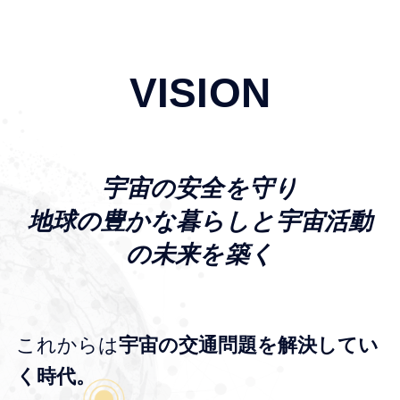
VISION
宇宙の安全を守り
地球の豊かな暮らしと宇宙活動
の未来を築く
これからは​
宇宙の​交通問題を​解決してい
く​時代。​