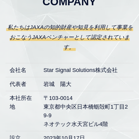
COMPANY
私たちはJAXAの知的財産や知見を利用して事業を
おこなうJAXAベンチャーとして認定されていま
す。
会社名
Star Signal Solutions株式会社
代表者
岩城 陽大
本社所在
〒103-0014
地
東京都中央区日本橋蛎殻町1丁目2
9‐9
ネオテック水天宮​ビル4階
設立
2023年10月17日